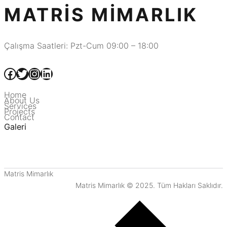
MATRIS MIMARLIK
Çalışma Saatleri: Pzt-Cum 09:00 – 18:00
Facebook
Twitter
Instagram
LinkedIn
Home
About Us
Services
Projects
Contact
Galeri
Matris Mimarlık
Matris Mimarlık © 2025. Tüm Hakları Saklıdır.